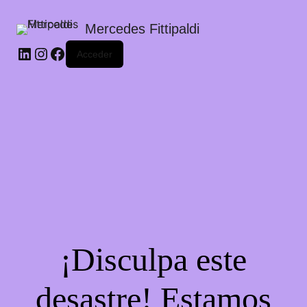
Mercedes Fittipaldi
LinkedIn
Instagram
Facebook
Acceder
¡Disculpa este
desastre! Estamos