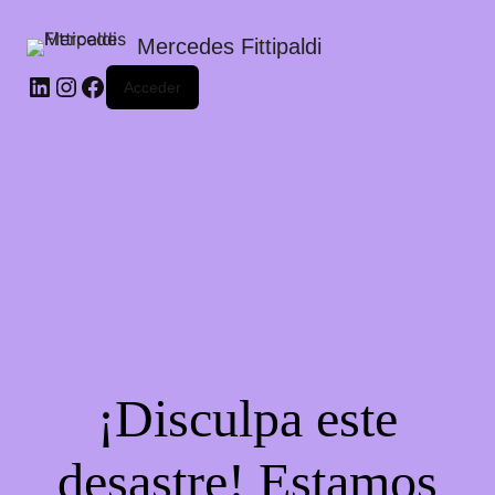
Mercedes Fittipaldi
LinkedIn
Instagram
Facebook
Acceder
¡Disculpa este
desastre! Estamos