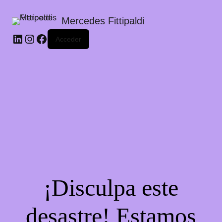
Mercedes Fittipaldi
LinkedIn
Instagram
Facebook
Acceder
¡Disculpa este
desastre! Estamos